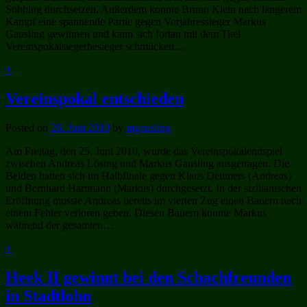
Söbbing durchsetzen. Außerdem konnte Bruno Klein nach längerem
Kampf eine spannende Partie gegen Vorjahressieger Markus
Gausling gewinnen und kann sich fortan mit dem Titel
Vereinspokalsiegerbesieger schmücken….
+
Vereinspokal entschieden
Posted on
26. Juni 2010
by
mgausling
Am Freitag, den 25. Juni 2010, wurde das Vereinspokalendspiel
zwischen Andreas Lösing und Markus Gausling ausgetragen. Die
Beiden hatten sich im Halbfinale gegen Klaus Deitmers (Andreas)
und Bernhard Hartmann (Markus) durchgesetzt. In der sizilianischen
Eröffnung musste Andreas bereits im vierten Zug einen Bauern nach
einem Fehler verloren geben. Diesen Bauern konnte Markus
während der gesamten…
+
Heek II gewinnt bei den Schachfreunden
in Stadtlohn