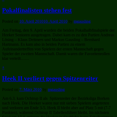
Pokalfinalisten stehen fest
Posted on
10. April 2010
10. April 2010
by
mgausling
Am Freitag, den 9. April wurden die beiden Pokalhalbfinalspiele der
Heeker Senioren ausgetragen. Dabei kam es zu den Partien Andreas
Lösing – Klaus Deitmers und Markus Gausling – Bernhard
Hartmann. Es kam also in beiden Partien zu einem
Aufeinandertreffen von Spielern der ersten Mannschaft gegen
Spieler der zweiten Mannschaft. Damit waren die Favoritenrollen
klar verteilt……
+
Heek II verliert gegen Spitzenreiter
Posted on
7. März 2010
by
mgausling
Am 6.3. kam Ochtrup II als Spitzenreiter der Bezirksliga Borken
nach Heek. Die Heeker waren nur mit sieben Spielern angetreten
und verloren am Ende 3-5. Heek II bleibt aber auf Platz 5 mit (7-7
Punkten), während Ochtrup II Tabellenführer bleibt. Im nächsten