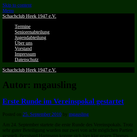
Skip to content
Menu
Schachclub Heek 1947 e.V.
Termine
Seniorenabteilung
Jugendabteilung
Über uns
Vorstand
Impressum
Datenschutz
Schachclub Heek 1947 e.V.
Autor:
mgausling
Erste Runde im Vereinspokal gestartet
Posted on
25. September 2010
by
mgausling
Am 24. September startete die erste Runde des Vereinspokals. Trotz
sehr guter Beteiligung wurden nur zwei von acht möglichen Partien
gespielt. Bernhard Hartmann konnte sich hier klar gegen Thomas