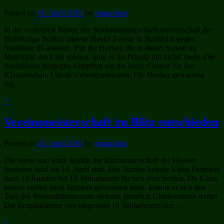
Posted on
18. April 2010
by
mgausling
In der vorletzten Runde der Seniorenmannschaftsmeisterschaft der
Bezirksliga Borken musste Heeks Zweite in Stadtlohn gegen
Stadtlohn III antreten. Für die Heeker, die in dieser Saison im
Mittelmaß der Liga spielen, ging es im Prinzip um nichts mehr. Die
Stadtlohner hingegen kämpften um die letzte Chance für den
Klassenerhalt. Um es vorwegzunehmen: Die Heeker gewannen
die…
+
Vereinsmeisterschaft im Blitz entschieden
Posted on
18. April 2010
by
mgausling
Die vierte und letzte Runde der Bitzmeisterschaft der Heeker
Senioren fand am 16. April statt. Das Turnier konnte Klaus Deitmers
nach 12 Runden bei 10 Teilnehmern für sich entscheiden. Da Klaus
bereits vorher zwei Turniere gewonnen hatte, konnte er sich den
Titel des Vereinsblitzmeisters sichern. Herzlich Glückwunsch dafür!
Die Erstplatzierten von insgesamt 16 Teilnehmern der…
+