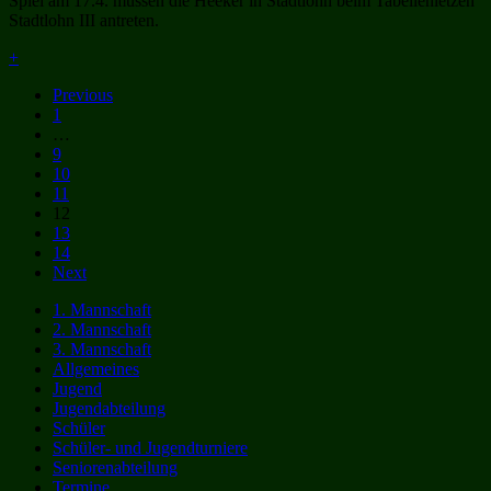
Spiel am 17.4. müssen die Heeker in Stadtlohn beim Tabellenletzen
Stadtlohn III antreten.
+
Previous
1
…
9
10
11
12
13
14
Next
1. Mannschaft
2. Mannschaft
3. Mannschaft
Allgemeines
Jugend
Jugendabteilung
Schüler
Schüler- und Jugendturniere
Seniorenabteilung
Termine