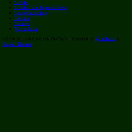
Schüler
Schüler- und Jugendturniere
Seniorenabteilung
Termine
Turniere
Vereinsleben
©2026 Schachclub Heek 1947 e.V.
| Powered by
WordPress
&
Superb Themes