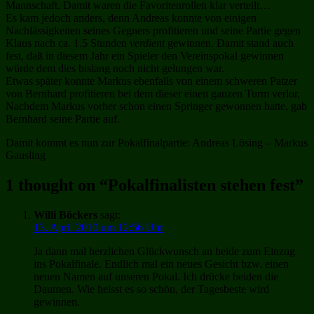
Mannschaft. Damit waren die Favoritenrollen klar verteilt…
Es kam jedoch anders, denn Andreas konnte von einigen
Nachlässigkeiten seines Gegners profitieren und seine Partie gegen
Klaus nach ca. 1.5 Stunden
verdient
gewinnen. Damit stand auch
fest, daß in diesem Jahr ein Spieler den Vereinspokal gewinnen
würde dem dies bislang noch nicht gelungen war.
Etwas später konnte Markus ebenfalls von einem schweren Patzer
von Bernhard profitieren bei dem dieser einen ganzen Turm verlor.
Nachdem Markus vorher schon einen Springer gewonnen hatte, gab
Bernhard seine Partie auf.
Damit kommt es nun zur Pokalfinalpartie: Andreas Lösing – Markus
Gausling
1 thought on “
Pokalfinalisten stehen fest
”
Willi Böckers
sagt:
13. April 2010 um 12:56 Uhr
Ja dann mal herzlichen Glückwunsch an beide zum Einzug
ins Pokalfinale. Endlich mal ein neues Gesicht bzw. einen
neuen Namen auf unseren Pokal. Ich drücke beiden die
Daumen. Wie heisst es so schön, der Tagesbeste wird
gewinnen.