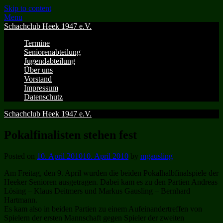
Skip to content
Menu
Schachclub Heek 1947 e.V.
Termine
Seniorenabteilung
Jugendabteilung
Über uns
Vorstand
Impressum
Datenschutz
Schachclub Heek 1947 e.V.
Pokalfinalisten stehen fest
Posted on
10. April 2010
10. April 2010
by
mgausling
Am Freitag, den 9. April wurden die beiden Pokalhalbfinalspiele der
Heeker Senioren ausgetragen. Dabei kam es zu den Partien Andreas
Lösing – Klaus Deitmers und Markus Gausling – Bernhard
Hartmann.
Es kam also in beiden Partien zu einem Aufeinandertreffen von
Spielern der ersten Mannschaft gegen Spieler der zweiten