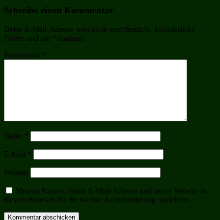
Schreibe einen Kommentar
Deine E-Mail-Adresse wird nicht veröffentlicht.
Erforderliche
Felder sind mit
*
markiert
Kommentar
*
Name
*
E-Mail
*
Website
Meinen Namen, meine E-Mail-Adresse und meine Website in
diesem Browser, für die nächste Kommentierung, speichern.