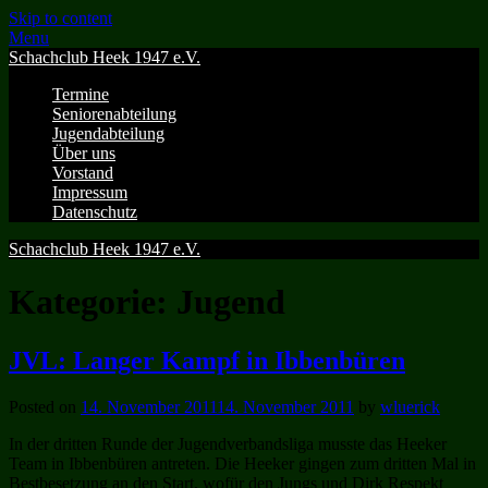
Skip to content
Menu
Schachclub Heek 1947 e.V.
Termine
Seniorenabteilung
Jugendabteilung
Über uns
Vorstand
Impressum
Datenschutz
Schachclub Heek 1947 e.V.
Kategorie:
Jugend
JVL: Langer Kampf in Ibbenbüren
Posted on
14. November 2011
14. November 2011
by
wluerick
In der dritten Runde der Jugendverbandsliga musste das Heeker
Team in Ibbenbüren antreten. Die Heeker gingen zum dritten Mal in
Bestbesetzung an den Start, wofür den Jungs und Dirk Respekt