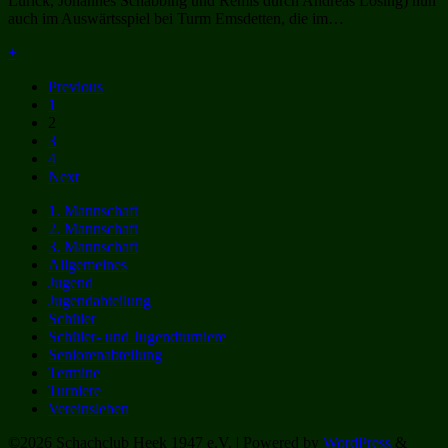
Lürick, Johannes Schabbing und Remis durch Andreas Lösing) nun
auch im Auswärtsspiel bei Turm Emsdetten, die im…
+
Previous
1
2
3
4
Next
1. Mannschaft
2. Mannschaft
3. Mannschaft
Allgemeines
Jugend
Jugendabteilung
Schüler
Schüler- und Jugendturniere
Seniorenabteilung
Termine
Turniere
Vereinsleben
©2026 Schachclub Heek 1947 e.V.
| Powered by
WordPress
&