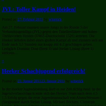
JVL: Toller Kampf in Heiden!
Posted on
27. Februar 2011
by
wluerick
Am 27. Februar mussten unsere Jungs in der Runde 5 der
Verbandsjugendliga (JVL) gegen den Tabellenführer und hohen
Titelfavoriten Heiden (DWZ-Durchschnitt 1526) antreten. Die
Heeker lieferten dabei einen großen Kampf ab und mussten sich am
Ende nach 3,5 Stunden nur knapp mit 4-2 geschlagen geben.
Lediglich Dominic Dost (Brett 3) und Stefan Lösing (Brett 1)
verloren…
+
Heeker Schachjugend erfolgreich!
Posted on
23. Januar 2011
23. Januar 2011
by
wluerick
In der Heeker Jugendabteilung läuft es zur Zeit richtig rund. In der
Jugendverbandsliga konnte sich das Heeker Team nach dem 4,5 –
1,5 Erfolg gegen die erste Jugendmannschaft von Ahaus/Wessum I
(Siegpunkte durch Stefan Lösing, Michael Böckers, Christoph