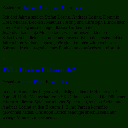
Posted on
31. Mai 2011
2. Juni 2011
by
wluerick
Seit drei Jahren spielen Stefan Lösing, Andreas Lösing, Dominic
Dost, Michael Böckers, Matthias Hüsing und Christoph Lürick nach
ihrem Aufstieg aus der Jugendklasse Borken in der
Jugendverbandsliga Münsterland, was für unseren kleinen
Schachverein alleine schon bemerkenswert ist. In den ersten beiden
Jahren ihrer Verbandsligazugehörigkeit konnten wir jeweils am
Saisonende ein ausgeglichenes Punktekonto aufweisen und somit…
+
JVL: Heek – Dülmen 4-2
Posted on
4. April 2011
by
wluerick
In der 6. Runde der Jugendverbandsliga hatten die Heeker am 3.
April 2011 die Mannschaft vom SK Dülmen zu Gast. Die Dülmener
reisten zu diesem Spiel nur mit vier Spielern an, so dass Stefan und
Andreas Lösing an den Brettern 1+2 ihre Partien kampflos
gewonnen hatten. Christoph Lürick benötigte anschließend nur
wenige Minuten, um seinen…
+