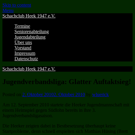
Skip to content
Menu
Schachclub Heek 1947 e.V.
Termine
Seniorenabteilung
Jugendabteilung
Über uns
Vorstand
Impressum
Datenschutz
Schachclub Heek 1947 e.V.
Jugendverbandsliga: Glatter Auftaktsieg!
Posted on
2. Oktober 2010
2. Oktober 2010
by
wluerick
Am 12. September 2010 startete die Heeker Jugendmannschaft mit
einem Heimspiel gegen Südlohn bereits in ihre 3.
Jugendverbandsligasaison.
Die Heeker zeigten dabei in Bestbesetzung überhaupt keine
Startprobleme, denn schnell erspielten sich Matthias Hüsing (Brett