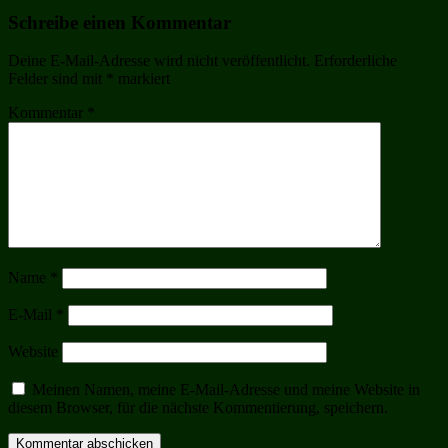
Schreibe einen Kommentar
Deine E-Mail-Adresse wird nicht veröffentlicht.
Erforderliche
Felder sind mit
*
markiert
Kommentar
*
Name
*
E-Mail
*
Website
Meinen Namen, meine E-Mail-Adresse und meine Website in
diesem Browser, für die nächste Kommentierung, speichern.