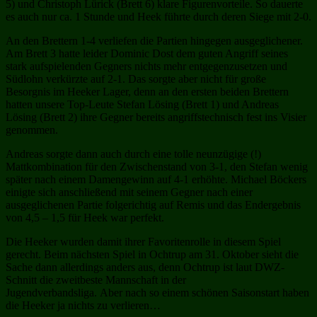
5) und Christoph Lürick (Brett 6) klare Figurenvorteile. So dauerte
es auch nur ca. 1 Stunde und Heek führte durch deren Siege mit 2-0.
An den Brettern 1-4 verliefen die Partien hingegen ausgeglichener.
Am Brett 3 hatte leider Dominic Dost dem guten Angriff seines
stark aufspielenden Gegners nichts mehr entgegenzusetzen und
Südlohn verkürzte auf 2-1. Das sorgte aber nicht für große
Besorgnis im Heeker Lager, denn an den ersten beiden Brettern
hatten unsere Top-Leute Stefan Lösing (Brett 1) und Andreas
Lösing (Brett 2) ihre Gegner bereits angriffstechnisch fest ins Visier
genommen.
Andreas sorgte dann auch durch eine tolle neunzügige (!)
Mattkombination für den Zwischenstand von 3-1, den Stefan wenig
später nach einem Damengewinn auf 4-1 erhöhte. Michael Böckers
einigte sich anschließend mit seinem Gegner nach einer
ausgeglichenen Partie folgerichtig auf Remis und das Endergebnis
von 4,5 – 1,5 für Heek war perfekt.
Die Heeker wurden damit ihrer Favoritenrolle in diesem Spiel
gerecht. Beim nächsten Spiel in Ochtrup am 31. Oktober sieht die
Sache dann allerdings anders aus, denn Ochtrup ist laut DWZ-
Schnitt die zweitbeste Mannschaft in der
Jugendverbandsliga. Aber nach so einem schönen Saisonstart haben
die Heeker ja nichts zu verlieren…