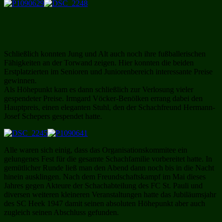
Schließlich konnten Jung und Alt auch noch ihre fußballerischen
Fähigkeiten an der Torwand zeigen. Hier konnten die beiden
Erstplatzierten im Senioren und Juniorenbereich interessante Preise
gewinnen.
Als Höhepunkt kam es dann schließlich zur Verlosung vieler
gespendeter Preise. Irmgard Vöcker-Benölken errang dabei den
Hauptpreis, einen eleganten Stuhl, den der Schachfreund Hermann-
Josef Schepers gespendet hatte.
Alle waren sich einig, dass das Organisationskommitee ein
gelungenes Fest für die gesamte Schachfamilie vorbereitet hatte. In
gemütlicher Runde ließ man den Abend dann noch bis in die Nacht
hinein ausklingen. Nach dem Freundschaftskampf im Mai dieses
Jahres gegen Akteure der Schachabteilung des FC St. Pauli und
diversen weiteren kleineren Veranstaltungen hatte das Jubiläumsjahr
des SC Heek 1947 damit seinen absoluten Höhepunkt aber auch
zugleich seinen Abschluss gefunden.