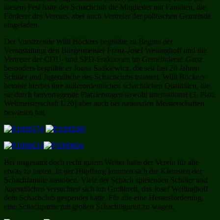
diesem Fest hatte der Schachclub die Mitglieder mit Familien, die
Förderer des Vereins, aber auch Vertreter der politischen Gemeinde
eingeladen.
Der Vorsitzende Willi Böckers begrüßte zu Beginn der
Veranstaltung den Bürgermeister Franz-Josef Weilinghoff und die
Vertreter der CDU- und SPD-Fraktionen im Gemeinderat. Ganz
besonders begrüßte er Joana Sadkiewicz, die seit fast 20 Jahren
Schüler und Jugendliche des Schachclubs trainiert. Willi Böckers
betonte hierbei ihre außerordentlichen schachlichen Qualitäten, die
sie durch hervorragende Platzierungen sowohl international (3. Platz
Weltmeisterschaft U20) aber auch bei nationalen Meisterschaften
bewiesen hat.
Bei insgesamt doch recht gutem Wetter hatte der Verein für alle
etwas zu bieten. In der Hüpfburg konnten sich die Kleinsten der
Schachfamilie austoben. Viele der Schach spielenden Schüler und
Jugendlichen versuchten sich am Großbrett, das Josef Weilinghoff
dem Schachclub gespendet hatte. Für alle eine Herausforderung,
eine Schachpartie mit großen Schachfiguren zu wagen.