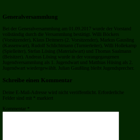
Generalversammlung
Bei der Generalversammlung am 01.09.2017 wurde der Vorstand
vollständig durch die Versammlung bestätigt. Willi Böckers
(Vorsitzender), Klaus Deitmers (2. Vorsitzender), Markus Gausling
(Kassenwart), Rudolf Schlichtmann (Turnierleiter), Willi Hollekamp
(Spielleiter), Stefan Lösing (Materialwart) und Thomas Saalmann
(Beisitzer). Andreas Lösing wurde in der vorangegangenen
Jugendversammlung als 1. Jugendwart und Matthias Hüsing als 2.
Jugendwart wiedergewählt. Julian Gaußling bleibt Jugendsprecher.
Schreibe einen Kommentar
Deine E-Mail-Adresse wird nicht veröffentlicht.
Erforderliche
Felder sind mit
*
markiert
Kommentar
*