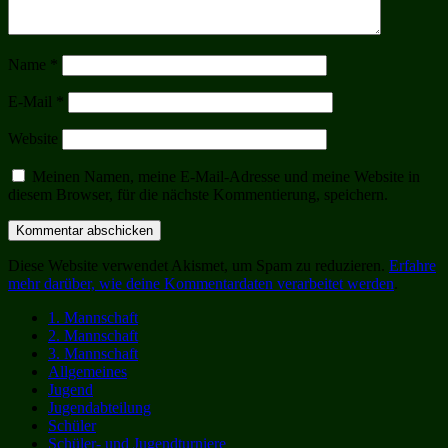
Name
*
E-Mail
*
Website
Meinen Namen, meine E-Mail-Adresse und meine Website in
diesem Browser, für die nächste Kommentierung, speichern.
Diese Website verwendet Akismet, um Spam zu reduzieren.
Erfahre
mehr darüber, wie deine Kommentardaten verarbeitet werden
.
1. Mannschaft
2. Mannschaft
3. Mannschaft
Allgemeines
Jugend
Jugendabteilung
Schüler
Schüler- und Jugendturniere