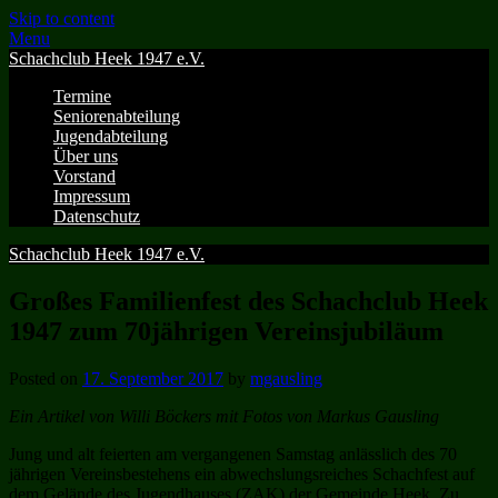
Skip to content
Menu
Schachclub Heek 1947 e.V.
Termine
Seniorenabteilung
Jugendabteilung
Über uns
Vorstand
Impressum
Datenschutz
Schachclub Heek 1947 e.V.
Großes Familienfest des Schachclub Heek
1947 zum 70jährigen Vereinsjubiläum
Posted on
17. September 2017
by
mgausling
Ein Artikel von Willi Böckers mit Fotos von Markus Gausling
Jung und alt feierten am vergangenen Samstag anlässlich des 70
jährigen Vereinsbestehens ein abwechslungsreiches Schachfest auf
dem Gelände des Jugendhauses (ZAK) der Gemeinde Heek. Zu