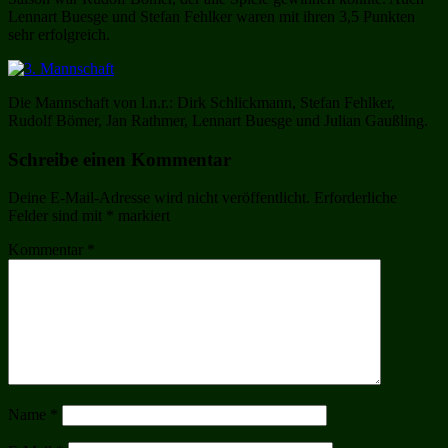
Lennart Buesge und Stefan Fehlker waren mit ihren 3,5 Punkten
sehr erfolgreich.
Die Mannschaft von l.n.r.: Dirk Schlickmann, Stefan Fehlker,
Rudolf Bömer, Jan Rathmer, Lennart Buesge und Julian Gaußling.
Schreibe einen Kommentar
Deine E-Mail-Adresse wird nicht veröffentlicht.
Erforderliche
Felder sind mit
*
markiert
Kommentar
*
Name
*