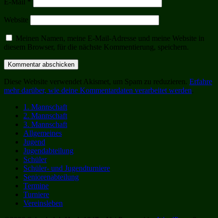
E-Mail
*
Website
Meinen Namen, meine E-Mail-Adresse und meine Website in
diesem Browser, für die nächste Kommentierung, speichern.
Diese Website verwendet Akismet, um Spam zu reduzieren.
Erfahre
mehr darüber, wie deine Kommentardaten verarbeitet werden
.
1. Mannschaft
2. Mannschaft
3. Mannschaft
Allgemeines
Jugend
Jugendabteilung
Schüler
Schüler- und Jugendturniere
Seniorenabteilung
Termine
Turniere
Vereinsleben