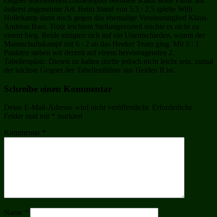
Gegner übersehenen Damenopfer beendete Klaus seine Partie auf
äußerst angenehme Art. Beim Stand von 5,5 : 2,5 spielte Willi
Hollekamp dann noch gegen das ehemalige Vereinsmitglied Klaus-
Andreas Baer. Trotz leichtem Stellungsvorteil reichte es nicht zu
einem Sieg. Beide einigten sich auf ein Unentschieden, womit der
Mannschaftskampf mit 6 : 2 an das Heeker Team ging. Mit 5 : 1
Punkten stehen wir derzeit auf einem hervorragenden 2.
Tabellenplatz. Diesen zu halten dürfte jedoch nicht leicht sein, zumal
der nächste Gegner der Tabellenführer aus Heiden II ist.
Schreibe einen Kommentar
Deine E-Mail-Adresse wird nicht veröffentlicht.
Erforderliche
Felder sind mit
*
markiert
Kommentar
*
Name
*