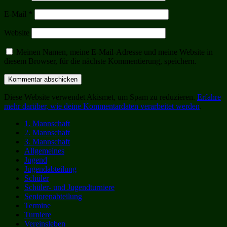
E-Mail
*
Website
Meinen Namen, meine E-Mail-Adresse und meine Website in
diesem Browser, für die nächste Kommentierung, speichern.
Diese Website verwendet Akismet, um Spam zu reduzieren.
Erfahre
mehr darüber, wie deine Kommentardaten verarbeitet werden
.
1. Mannschaft
2. Mannschaft
3. Mannschaft
Allgemeines
Jugend
Jugendabteilung
Schüler
Schüler- und Jugendturniere
Seniorenabteilung
Termine
Turniere
Vereinsleben