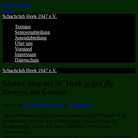
Skip to content
Menu
Schachclub Heek 1947 e.V.
Termine
Seniorenabteilung
Jugendabteilung
Über uns
Vorstand
Impressum
Datenschutz
Schachclub Heek 1947 e.V.
Glatter Sieg des SC Heek gegen die
Reserve aus Gronau
Posted on
26. November 2009
by
wboeckers
Nach dem überflüssigen Mannschaftsremis gegen Bocholt II am
vergangenen Spieltag war Wiedergutmachung angesagt. In
Bestbesetzung wollte man den Gegner aus Gronau klar
niederzwingen.
Die Favoritenrolle lag dann noch klarer bei uns, nachdem bekannt