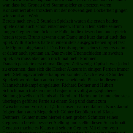
war, dass bei Gronau drei Stammspieler zu ersetzen waren.
Konzentriert aber trotzdem mit der notwendigen Lockerheit gingen
wir somit ans Werk.
Bereits nach etwa 2 Stunden Spielzeit waren die ersten beiden
Spiele dann auch schon entschieden. Bruno Klein stellte seinem
jungen Gegner eine tückische Falle, in die dieser dann auch gleich
herein tapste. Bruno gewann eine Dame und kurz darauf auch das
Spiel. Willi Böckers hatte in einem stets ausgeglichenen Spiel fast
alle Figuren abgetauscht. Das Remisangebot seines Gegners nahm
er daher auch spontan an. Das zweite Unentschieden im zweiten
Spiel. Da muss aber auch noch mal mehr kommen.
Danach passierte erst einmal längere Zeit wenig. Optisch war jedoch
zu erkennen, dass sich die Heeker Akteure in einigen Partien immer
mehr Stellungsvorteile erkämpfen konnten. Nach etwa 3 Stunden
Spielzeit wurde dann auch die entscheidende Phase in diesem
Mannschaftskampf eingeläutet. Richard Bömer und Hubert
Schlichtmann trotzten ihren Gegnern in völlig ausgeglichener
Stellung jeweils ein Remis ab. Bernhard Hartmann konnte eine stets
überlegen geführte Partie zu einem Sieg und damit zum
Zwischenstand von 3,5 : 1,5 für unser Team einfahren. Kurz darauf
folgten dann auch Siege durch Günter Benölken und Klaus
Deitmers. Günter nutzte hierbei einen groben Schnitzer seines
Gegners in bereits besserer Stellung und stellte diesen Schachmatt.
Genauso machte es Klaus mit seinem Gegner. Mit einem vom