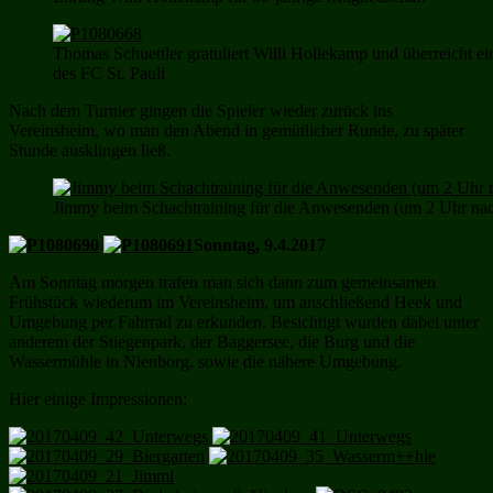
Thomas Schuettler gratuliert Willi Hollekamp und überreicht e
des FC St. Pauli
Nach dem Turnier gingen die Spieler wieder zurück ins
Vereinsheim, wo man den Abend in gemütlicher Runde, zu später
Stunde ausklingen ließ.
Jimmy beim Schachtraining für die Anwesenden (um 2 Uhr nac
Sonntag, 9.4.2017
Am Sonntag morgen trafen man sich dann zum gemeinsamen
Frühstück wiederum im Vereinsheim, um anschließend Heek und
Umgebung per Fahrrad zu erkunden. Besichtigt wurden dabei unter
anderem der Stiegenpark, der Baggersee, die Burg und die
Wassermühle in Nienborg, sowie die nähere Umgebung.
Hier einige Impressionen: