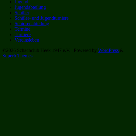
Jugend
Jugendabteilung
Schüler
Schüler- und Jugendturniere
Seniorenabteilung
Termine
Turniere
Vereinsleben
©2026 Schachclub Heek 1947 e.V.
| Powered by
WordPress
&
Superb Themes