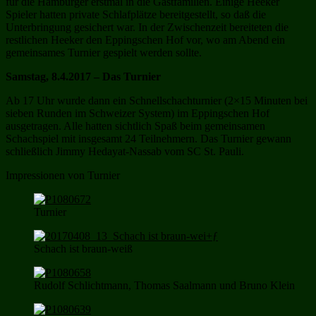
für die Hamburger erstmal in die Gastfamilien. Einige Heeker
Spieler hatten private Schlafplätze bereitgestellt, so daß die
Unterbringung gesichert war. In der Zwischenzeit bereiteten die
restlichen Heeker den Eppingschen Hof vor, wo am Abend ein
gemeinsames Turnier gespielt werden sollte.
Samstag, 8.4.2017 – Das Turnier
Ab 17 Uhr wurde dann ein Schnellschachturnier (2×15 Minuten bei
sieben Runden im Schweizer System) im Eppingschen Hof
ausgetragen. Alle hatten sichtlich Spaß beim gemeinsamen
Schachspiel mit insgesamt 24 Teilnehmern. Das Turnier gewann
schließlich Jimmy Hedayat-Nassab vom SC St. Pauli.
Impressionen von Turnier
Turnier
Schach ist braun-weiß
Rudolf Schlichtmann, Thomas Saalmann und Bruno Klein