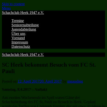
Skip to content
Menu
Schachclub Heek 1947 e.V.
Termine
Seniorenabteilung
Jugendabteilung
Über uns
Vorstand
Impressum
Datenschutz
Schachclub Heek 1947 e.V.
SC Heek bekommt Besuch vom FC St.
Pauli
Posted on
12. April 2017
20. April 2017
by
mgausling
Samstag, 8.4.2017 – Auftakt
Am zweiten Wochenende im April waren Gäste der
Schachabteilung des FC St. Pauli zu Besuch in Heek. Geplant
wurde das Treffen von Christoph Hemker, der seit etwa 20 Jahren in