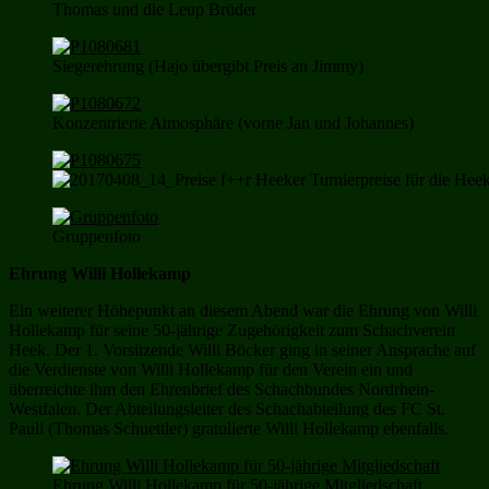
Thomas und die Leup Brüder
Siegerehrung (Hajo übergibt Preis an Jimmy)
Konzentrierte Atmosphäre (vorne Jan und Johannes)
Turnierpreise für die Hee
Gruppenfoto
Ehrung Willi Hollekamp
Ein weiterer Höhepunkt an diesem Abend war die Ehrung von Willi
Hollekamp für seine 50-jährige Zugehörigkeit zum Schachverein
Heek. Der 1. Vorsitzende Willi Böcker ging in seiner Ansprache auf
die Verdienste von Willi Hollekamp für den Verein ein und
überreichte ihm den Ehrenbrief des Schachbundes Nordrhein-
Westfalen. Der Abteilungsleiter des Schachabteilung des FC St.
Pauli (Thomas Schuettler) gratulierte Willi Hollekamp ebenfalls.
Ehrung Willi Hollekamp für 50-jährige Mitgliedschaft