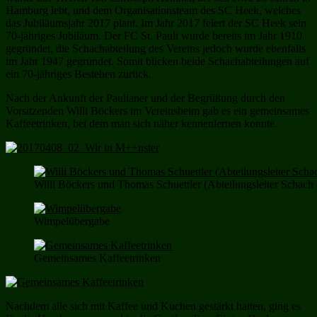
Hamburg lebt, und dem Organisationsteam des SC Heek, welches
das Jubiläumsjahr 2017 plant. Im Jahr 2017 feiert der SC Heek sein
70-jähriges Jubiläum. Der FC St. Pauli wurde bereits im Jahr 1910
gegründet, die Schachabteilung des Vereins jedoch wurde ebenfalls
im Jahr 1947 gegründet. Somit blicken beide Schachabteilungen auf
ein 70-jähriges Bestehen zurück.
Nach der Ankunft der Paulianer und der Begrüßung durch den
Vorsitzenden Willi Böckers im Vereinsheim gab es ein gemeinsames
Kaffeetrinken, bei dem man sich näher kennenlernen konnte.
Willi Böckers und Thomas Schuettler (Abteilungsleiter Schach S
Wimpelübergabe
Gemeinsames Kaffeetrinken
Nachdem alle sich mit Kaffee und Kuchen gestärkt hatten, ging es