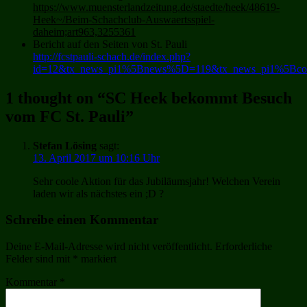
https://www.muensterlandzeitung.de/staedte/heek/48619-
Heek~/Beim-Schachclub-Auswaertsspiel-
daheim;art963,3255361
Bericht auf den Seiten von St. Pauli
http://fcstpauli-schach.de/index.php?
id=12&tx_news_pi1%5Bnews%5D=119&tx_news_pi1%5Bcont
1 thought on “
SC Heek bekommt Besuch
vom FC St. Pauli
”
Stefan Lösing
sagt:
13. April 2017 um 10:16 Uhr
Sehr coole Aktion für das Jubiläumsjahr! Welchen Verein
laden wir als nächstes ein ;D ?
Schreibe einen Kommentar
Deine E-Mail-Adresse wird nicht veröffentlicht.
Erforderliche
Felder sind mit
*
markiert
Kommentar
*