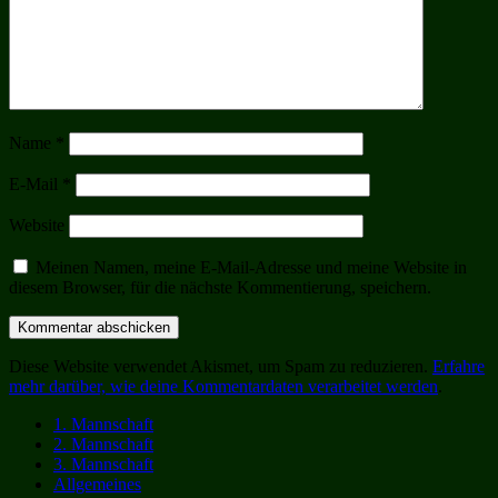
Name
*
E-Mail
*
Website
Meinen Namen, meine E-Mail-Adresse und meine Website in
diesem Browser, für die nächste Kommentierung, speichern.
Diese Website verwendet Akismet, um Spam zu reduzieren.
Erfahre
mehr darüber, wie deine Kommentardaten verarbeitet werden
.
1. Mannschaft
2. Mannschaft
3. Mannschaft
Allgemeines