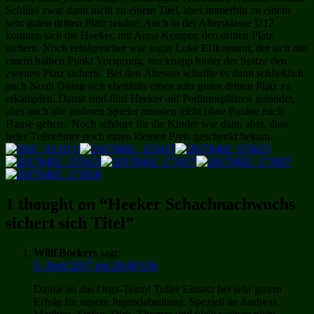
Schluss zwar dann nicht zu einem Titel, aber immerhin zu einem
sehr guten dritten Platz reichte. Auch in der Altersklasse U12
konnten sich die Heeker, mit Anna Kemper, den dritten Platz
sichern. Noch erfolgreicher war sogar Luke Effkemann, der sich mit
einem halben Punkt Vorsprung, nur knapp hinter der Spitze den
zweiten Platz sicherte. Bei den Ältesten schaffte es dann schließlich
auch Noah Düing sich ebenfalls einen sehr guten dritten Platz zu
erkämpfen. Damit sind fünf Heeker auf Podiumsplätzen gelandet,
aber auch alle anderen Spieler mussten nicht ohne Punkte nach
Hause gehen. Noch schöner für die Kinder war dann aber, dass
jeder Teilnehmer noch einen kleinen Preis geschenkt bekam.
1 thought on “
Heeker Schachnachwuchs
sichert sich Titel
”
Willi Böckers
sagt:
5. April 2017 um 20:40 Uhr
Danke an das Orga-Team! Toller Einsatz bei sehr gutem
Erfolg für unsere Jugendabteilung. Speziell an Andreas,