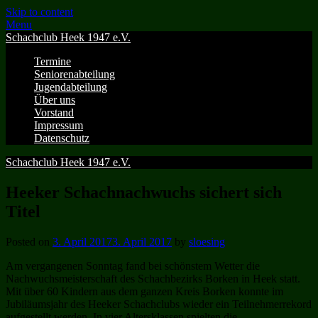
Skip to content
Menu
Schachclub Heek 1947 e.V.
Termine
Seniorenabteilung
Jugendabteilung
Über uns
Vorstand
Impressum
Datenschutz
Schachclub Heek 1947 e.V.
Heeker Schachnachwuchs sichert sich
Titel
Posted on
3. April 2017
3. April 2017
by
sloesing
Am vergangenen Sonntag fand bei schönstem Wetter die
Nachwuchsmeisterschaft des Schachbezirks Borken in Heek statt.
Mit über 60 Kindern aus dem ganzen Kreis Borken konnte im
Jubiläumsjahr des Heeker Schachclubs wieder ein Teilnehmerrekord
aufgestellt werden. In vier Altersklassen spielten die