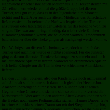
Nachwuchsschächer ihre neuen Meister aus. Die Heeker stellten mit
22 Teilnehmern wieder einmal die größte Gruppe bei diesem
Turnier, was gut zeigt, dass es in der Jugendarbeit im Moment
richtig rund läuft. Aber auch die älteren Mitglieder des Schachclubs
ließen es sich nicht nehmen die Nachwuchsspieler beim Turnier
anzufeuern oder tatkräftig in der Cafeteria für das leibliche Wohl zu
sorgen. Dies war auch dringend nötig, da wieder viele Kuchen
zusammengekommen waren, die bei diesen warmen Temperaturen
bald schneller über die Theke gingen als nachgelegt werden konnte.
Das Wichtigste an diesem Nachmittag war jedoch natürlich das
Turnier und auch hier wurde es richtig spannend. Für die Jüngsten
ging es darum die ersten Turniererfahrungen zu sammeln und auch
mal auf andere Spieler zu treffen, während die erfahreneren Spieler
sich heiße Kämpfe um die Titel in den verschiedenen Altersklassen
lieferten.
Bei den Jüngsten Spielern, also den Kindern, die noch nicht einmal
acht Jahre alt sind, konnte sich dann auch gleich der Heeker Jonas
Amshoff überzeugend durchsetzen. In 5 Runden ließ er seinen
Gegnern keine Chance und sicherte sich so ohne Punktverlust die
Meisterschaft. Aber auch in den anderen Altersklassen konnten sich
die Heeker noch einige Podiumsplätze sichern. Hannes Dapper legte
in seiner Altersklasse einen Traumstart mit drei Siegen in Folge hin,
musste dann jedoch einige Niederlagen verbuchen, weshalb es zum