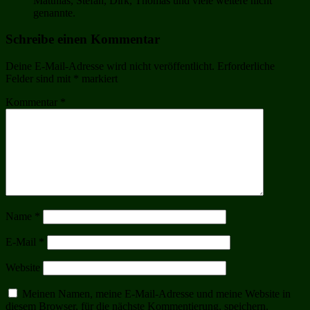
Matthias, Stefan, Dirk, Thomas und viele weitere nicht
genannte.
Schreibe einen Kommentar
Deine E-Mail-Adresse wird nicht veröffentlicht.
Erforderliche
Felder sind mit
*
markiert
Kommentar
*
Name
*
E-Mail
*
Website
Meinen Namen, meine E-Mail-Adresse und meine Website in
diesem Browser, für die nächste Kommentierung, speichern.