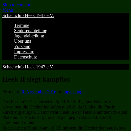
Skip to content
Menu
Schachclub Heek 1947 e.V.
Termine
Seniorenabteilung
Jugendabteilung
Über uns
Vorstand
Impressum
Datenschutz
Schachclub Heek 1947 e.V.
Heek II siegt kampflos
Posted on
6. November 2016
by
mgausling
Das für den 5.11. angesetzte Spiel Heek II gegen Heiden V
gewannen die Heeker kampflos mit 8-0, da Heiden die Partie
kurzfristig aufgab. Damit steht Heek in der Tabelle auf dem zweiten
Platz hinter Bocholt II, die ihr Spiel gegen Raesfeld/Erle III
gewinnen konnten.
In der dritten Runden am 10.12. müssen die Heeker dann auswärts