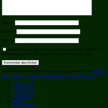
Name
*
E-Mail
*
Website
Meinen Namen, meine E-Mail-Adresse und meine Website in
diesem Browser, für die nächste Kommentierung, speichern.
Diese Website verwendet Akismet, um Spam zu reduzieren.
Erfahre
mehr darüber, wie deine Kommentardaten verarbeitet werden
.
1. Mannschaft
2. Mannschaft
3. Mannschaft
Allgemeines
Jugend
Jugendabteilung