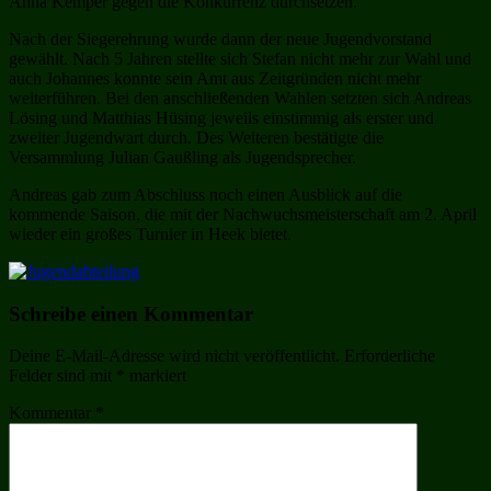
Anna Kemper gegen die Konkurrenz durchsetzen.
Nach der Siegerehrung wurde dann der neue Jugendvorstand
gewählt. Nach 5 Jahren stellte sich Stefan nicht mehr zur Wahl und
auch Johannes konnte sein Amt aus Zeitgründen nicht mehr
weiterführen. Bei den anschließenden Wahlen setzten sich Andreas
Lösing und Matthias Hüsing jeweils einstimmig als erster und
zweiter Jugendwart durch. Des Weiteren bestätigte die
Versammlung Julian Gaußling als Jugendsprecher.
Andreas gab zum Abschluss noch einen Ausblick auf die
kommende Saison, die mit der Nachwuchsmeisterschaft am 2. April
wieder ein großes Turnier in Heek bietet.
Schreibe einen Kommentar
Deine E-Mail-Adresse wird nicht veröffentlicht.
Erforderliche
Felder sind mit
*
markiert
Kommentar
*