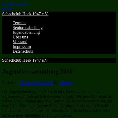
Skip to content
Menu
Schachclub Heek 1947 e.V.
Termine
Seniorenabteilung
Jugendabteilung
Über uns
Vorstand
Impressum
Datenschutz
Schachclub Heek 1947 e.V.
Jugendversammlung 2016
Posted on
15. September 2016
by
sloesing
Die Jugendabteilung des Schachclubs Heek startet nach den
Sommerferien nun auch in die neue Saison. Wie gewohnt stand am
vergangenen Freitag als erster Termin die Jugendversammlung auf
dem Plan. Die Jugendwarte Stefan Lösing und Johannes Schabbing
freuten sich, bei mehr als 30 Teilnehmern, hierbei besonders über
die sehr gute Beteiligung der Jugendlichen.