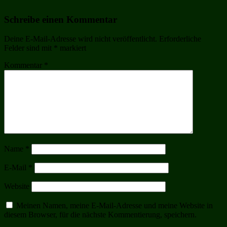
Schreibe einen Kommentar
Deine E-Mail-Adresse wird nicht veröffentlicht.
Erforderliche
Felder sind mit
*
markiert
Kommentar
*
Name
*
E-Mail
*
Website
Meinen Namen, meine E-Mail-Adresse und meine Website in
diesem Browser, für die nächste Kommentierung, speichern.