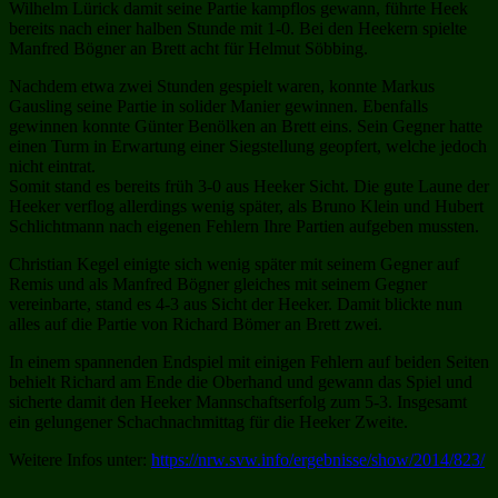
Wilhelm Lürick damit seine Partie kampflos gewann, führte Heek
bereits nach einer halben Stunde mit 1-0. Bei den Heekern spielte
Manfred Bögner an Brett acht für Helmut Söbbing.
Nachdem etwa zwei Stunden gespielt waren, konnte Markus
Gausling seine Partie in solider Manier gewinnen. Ebenfalls
gewinnen konnte Günter Benölken an Brett eins. Sein Gegner hatte
einen Turm in Erwartung einer Siegstellung geopfert, welche jedoch
nicht eintrat.
Somit stand es bereits früh 3-0 aus Heeker Sicht. Die gute Laune der
Heeker verflog allerdings wenig später, als Bruno Klein und Hubert
Schlichtmann nach eigenen Fehlern Ihre Partien aufgeben mussten.
Christian Kegel einigte sich wenig später mit seinem Gegner auf
Remis und als Manfred Bögner gleiches mit seinem Gegner
vereinbarte, stand es 4-3 aus Sicht der Heeker. Damit blickte nun
alles auf die Partie von Richard Bömer an Brett zwei.
In einem spannenden Endspiel mit einigen Fehlern auf beiden Seiten
behielt Richard am Ende die Oberhand und gewann das Spiel und
sicherte damit den Heeker Mannschaftserfolg zum 5-3. Insgesamt
ein gelungener Schachnachmittag für die Heeker Zweite.
Weitere Infos unter:
https://nrw.svw.info/ergebnisse/show/2014/823/