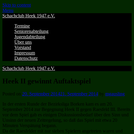
Skip to content
Menu
Schachclub Heek 1947 e.V.
Termine
Seniorenabteilung
Jugendabteilung
Über uns
Vorstand
Impressum
Datenschutz
Schachclub Heek 1947 e.V.
Heek II gewinnt Auftaktspiel
Posted on
20. September 2014
21. September 2014
by
mgausling
In der ersten Runde der Bezirksliga Borken kam es am 20.
September 2014 zur Begegnung Heek II gegen Raesfeld III. Bereits
vor dem Spiel gab es einigen Diskussionsbedarf über den Sinn und
Unsinn der neuen Zeitregelung, so daß das Spiel mit etwa 20
Minuten Verspätung begann.
Da die Raesfelder mit nur sieben Spielern angetreten waren und