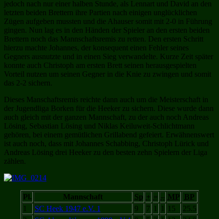
jedoch nach nur einer halben Stunde, als Lennart und David an den
letzten beiden Brettern ihre Partien nach einigen unglücklichen
Zügen aufgeben mussten und die Ahauser somit mit 2-0 in Führung
gingen. Nun lag es in den Händen der Spieler an den ersten beiden
Brettern noch das Mannschaftsremis zu retten. Den ersten Schritt
hierzu machte Johannes, der konsequent einen Fehler seines
Gegners ausnutzte und in einen Sieg verwandelte. Kurze Zeit später
konnte auch Christoph am ersten Brett seinen herausgespielten
Vorteil nutzen um seinen Gegner in die Knie zu zwingen und somit
das 2-2 sichern.
Dieses Manschaftsremis reichte dann auch um die Meisterschaft in
der Jugendliga Borken für die Heeker zu sichern. Diese wurde dann
auch gleich mit der ganzen Mannschaft, zu der auch noch Andreas
Lösing, Sebastian Lösing und Niklas Keiluweit-Schlichtmann
gehören, bei einem gemütlichen Grillabend gefeiert. Erwähnenswert
ist auch noch, dass mit Johannes Schabbing, Christoph Lürick und
Andreas Lösing drei Heeker zu den besten zehn Spielern der Liga
zählen.
Pl.
Mannschaft
Sp
+
=
–
MP
BP
1
SC Heek 1947 e.V. 1
9
7
1
1
15
25.5