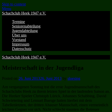
Skip to content
Menu
Schachclub Heek 1947 e.V.
Termine
Seniorenabteilung
Jugendabteilung
Über uns
Vorstand
Impressum
Datenschutz
Schachclub Heek 1947 e.V.
Meisterschaft in der Jugendliga
Posted on
26. Juni 2013
26. Juni 2013
by
sloesing
Am vergangenen Sonntag trat die erste Jugendmannschaft des
Schachclubs Heek zu ihrem letzten Spiel in der laufenden Saison an.
Die Heeker Spieler Christoph Lürick, Johannes Schabbing, David
Schwietering und Lennart Buesge hatten hierbei mit dem
Tabellenletzten, der dritten Ahauser Mannschaft, einen vermeintlich
leichten Gegner vor sich. Nicht schlecht staunten die Betreuer