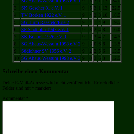
2
SG Ahaus-Wessum 1998 e.V 1
9
5
3
1
13
24.0
3
SK Gescher 81 e.V. 1
9
5
3
1
13
22.5
4
TV Borken 1922 e.V. 1
9
4
2
3
10
18.5
5
SG Turm Raesfeld/Erle 2
9
4
1
4
9
19.5
6
SF Stadtlohn 1947 e.V. 1
9
3
2
4
8
16.0
7
SK Bocholt 1926 e.V. 1
9
2
3
4
7
14.5
8
SG Ahaus-Wessum 1998 e.V 2
9
3
0
6
6
13.5
9
Südlohner SV 1956 e.V. 2
9
2
2
5
6
13.5
10
SG Ahaus-Wessum 1998 e.V 3
9
0
3
6
3
12.5
Schreibe einen Kommentar
Deine E-Mail-Adresse wird nicht veröffentlicht.
Erforderliche
Felder sind mit
*
markiert
Kommentar
*