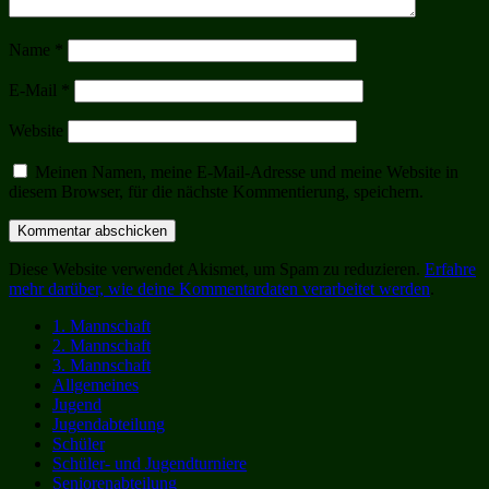
Name
*
E-Mail
*
Website
Meinen Namen, meine E-Mail-Adresse und meine Website in
diesem Browser, für die nächste Kommentierung, speichern.
Diese Website verwendet Akismet, um Spam zu reduzieren.
Erfahre
mehr darüber, wie deine Kommentardaten verarbeitet werden
.
1. Mannschaft
2. Mannschaft
3. Mannschaft
Allgemeines
Jugend
Jugendabteilung
Schüler
Schüler- und Jugendturniere
Seniorenabteilung