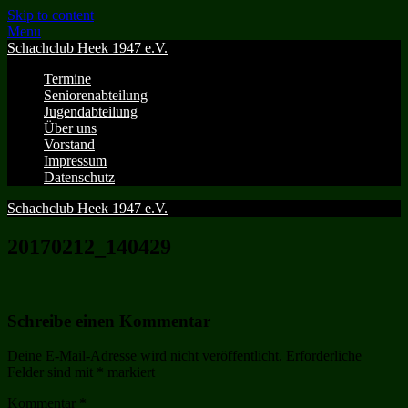
Skip to content
Menu
Schachclub Heek 1947 e.V.
Termine
Seniorenabteilung
Jugendabteilung
Über uns
Vorstand
Impressum
Datenschutz
Schachclub Heek 1947 e.V.
20170212_140429
Schreibe einen Kommentar
Deine E-Mail-Adresse wird nicht veröffentlicht.
Erforderliche
Felder sind mit
*
markiert
Kommentar
*