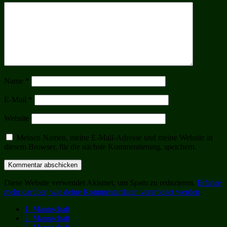
Name
*
E-Mail
*
Website
Meinen Namen, meine E-Mail-Adresse und meine Website in
diesem Browser, für die nächste Kommentierung, speichern.
Diese Website verwendet Akismet, um Spam zu reduzieren.
Erfahre
mehr darüber, wie deine Kommentardaten verarbeitet werden
.
1. Mannschaft
2. Mannschaft