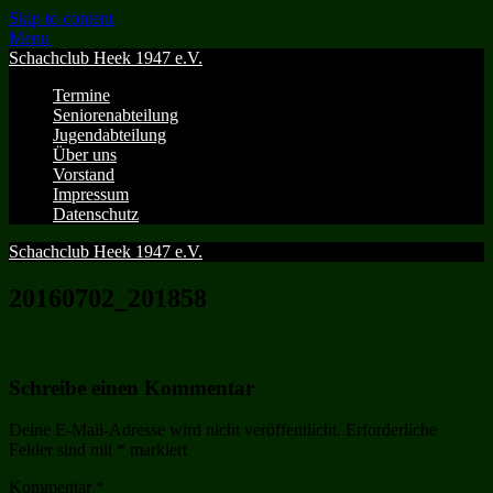
Skip to content
Menu
Schachclub Heek 1947 e.V.
Termine
Seniorenabteilung
Jugendabteilung
Über uns
Vorstand
Impressum
Datenschutz
Schachclub Heek 1947 e.V.
20160702_201858
Schreibe einen Kommentar
Deine E-Mail-Adresse wird nicht veröffentlicht.
Erforderliche
Felder sind mit
*
markiert
Kommentar
*