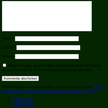
Name
*
E-Mail
*
Website
Meinen Namen, meine E-Mail-Adresse und meine Website in
diesem Browser, für die nächste Kommentierung, speichern.
Diese Website verwendet Akismet, um Spam zu reduzieren.
Erfahre
mehr darüber, wie deine Kommentardaten verarbeitet werden
.
1. Mannschaft
2. Mannschaft