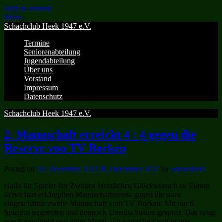
Skip to content
Menu
Schachclub Heek 1947 e.V.
Termine
Seniorenabteilung
Jugendabteilung
Über uns
Vorstand
Impressum
Datenschutz
Schachclub Heek 1947 e.V.
2. Mannschaft erreicht 4 : 4 gegen die
Reserve von TV Borken
Posted on
18. Dezember 2011
18. Dezember 2011
by
wboeckers
Hallo Ihr Spieler der Zweiten Herzlichen Glückwunsch zu Eurem
sicher hart erkämpften Mannschaftsremis gegen die stark
eingeschätzte zweite Mannschaft vom TV Borken. Mit nur 6
Spielern angetreten und dennoch Unentschieden gespielt. Das zeugt
von Kampfgeist und guter Moral. Ich wünsche Euch in den