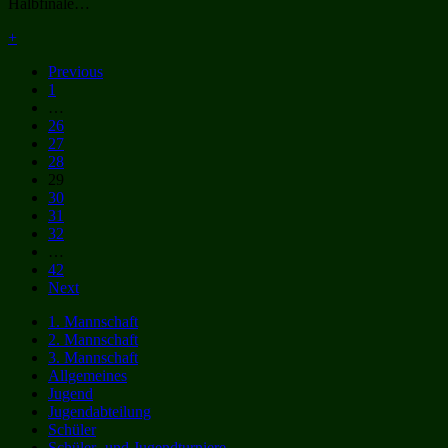
Halbfinale…
+
Previous
1
…
26
27
28
29
30
31
32
…
42
Next
1. Mannschaft
2. Mannschaft
3. Mannschaft
Allgemeines
Jugend
Jugendabteilung
Schüler
Schüler- und Jugendturniere