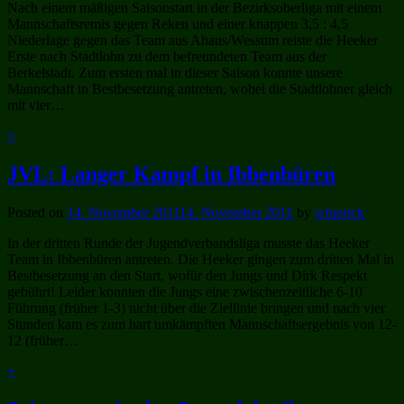
Nach einem mäßigen Saisonstart in der Bezirksoberliga mit einem
Mannschaftsremis gegen Reken und einer knappen 3,5 : 4,5
Niederlage gegen das Team aus Ahaus/Wessum reiste die Heeker
Erste nach Stadtlohn zu dem befreundeten Team aus der
Berkelstadt. Zum ersten mal in dieser Saison konnte unsere
Mannschaft in Bestbesetzung antreten, wobei die Stadtlohner gleich
mit vier…
+
JVL: Langer Kampf in Ibbenbüren
Posted on
14. November 2011
14. November 2011
by
wluerick
In der dritten Runde der Jugendverbandsliga musste das Heeker
Team in Ibbenbüren antreten. Die Heeker gingen zum dritten Mal in
Bestbesetzung an den Start, wofür den Jungs und Dirk Respekt
gebührt! Leider konnten die Jungs eine zwischenzeitliche 6-10
Führung (früher 1-3) nicht über die Ziellinie bringen und nach vier
Stunden kam es zum hart umkämpften Mannschaftsergebnis von 12-
12 (früher…
+