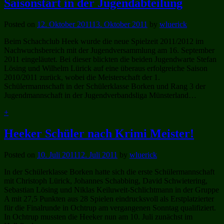
Saisonstart in der Jugendabteilung
Posted on
12. Oktober 2011
13. Oktober 2011
by
wluerick
Beim Schachclub Heek wurde die neue Spielzeit 2011/2012 im
Nachwuchsbereich mit der Jugendversammlung am 16. September
2011 eingeläutet. Bei dieser blickten die beiden Jugendwarte Stefan
Lösing und Wilhelm Lürick auf eine überaus erfolgreiche Saison
2010/2011 zurück, wobei die Meisterschaft der 1.
Schülermannschaft in der Schülerklasse Borken und Rang 3 der
Jugendmannschaft in der Jugendverbandsliga Münsterland…
+
Heeker Schüler nach Krimi Meister!
Posted on
10. Juli 2011
12. Juli 2011
by
wluerick
In der Schülerklasse Borken hatte sich die erste Schülermannschaft
mit Christoph Lürick, Johannes Schabbing, David Schwietering,
Sebastian Lösing und Niklas Keiluweit-Schlichtmann in der Gruppe
A mit 27,5 Punkten aus 28 Spielen eindrucksvoll als Erstplatzierter
für die Finalrunde in Ochtrup am vergangenen Sonntag qualifiziert.
In Ochtrup mussten die Heeker nun am 10. Juli zunächst im